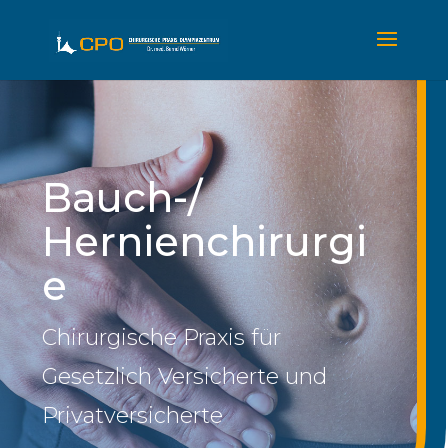
Bauch-/
Hernienchirurgi
e
Chirurgische Praxis für
Gesetzlich Versicherte und
Privatversicherte